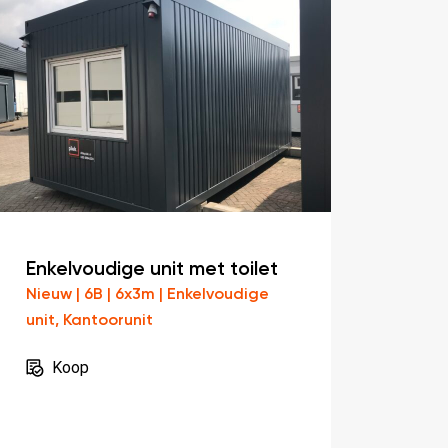
Enkelvoudige unit met toilet
Nieuw | 6B | 6x3m | Enkelvoudige
unit, Kantoorunit
Koop