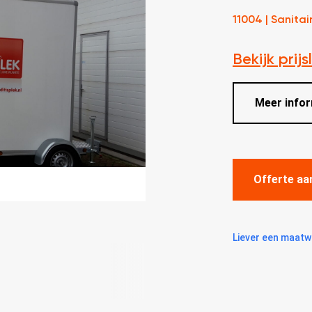
11004 | Sanitai
Bekijk prijsl
Meer infor
Offerte aa
Liever een maatw