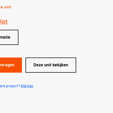
re unit
ijst
matie
nvragen
Deze unit bekijken
erk project?
Klik hier