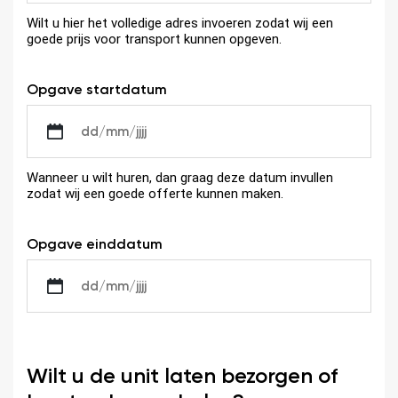
Wilt u hier het volledige adres invoeren zodat wij een
goede prijs voor transport kunnen opgeven.
Opgave startdatum
DD
slash
MM
Wanneer u wilt huren, dan graag deze datum invullen
slash
zodat wij een goede offerte kunnen maken.
JJJJ
Opgave einddatum
DD
slash
MM
slash
JJJJ
Wilt u de unit laten bezorgen of